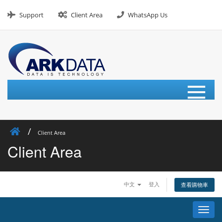
Skip
to
Support
Client Area
WhatsApp Us
content
≡
Client Area
Client Area
中文
登入
查看購物車
切
換