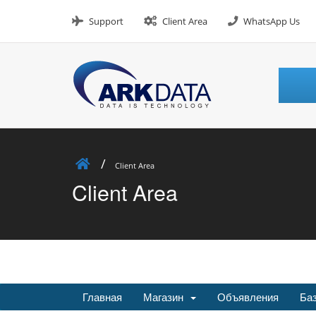
Skip
to
Support
Client Area
WhatsApp Us
content
Client Area
Client Area
Главная
Магазин
Объявления
Баз