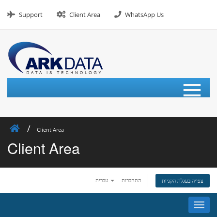
Skip
to
Support
Client Area
WhatsApp Us
content
≡
Client Area
Client Area
התחברות
עברית
צפייה בעגלת הקניות
פעלת
ניווט