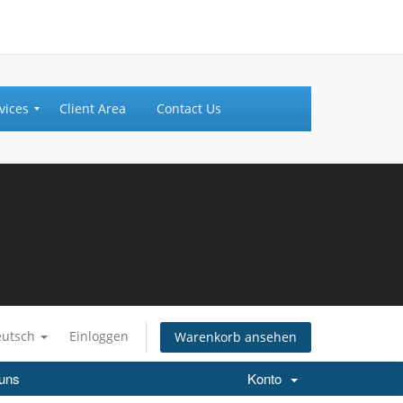
vices
Client Area
Contact Us
eutsch
Einloggen
Warenkorb ansehen
 uns
Konto