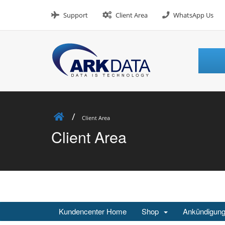
Skip
to
Support
Client Area
WhatsApp Us
content
Client Area
Client Area
Kundencenter Home
Shop
Ankündigun