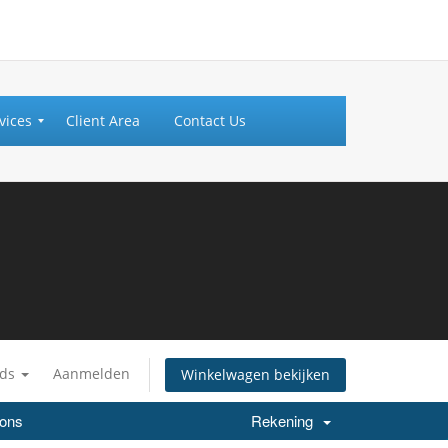
vices
Client Area
Contact Us
nds
Aanmelden
Winkelwagen bekijken
 ons
Rekening