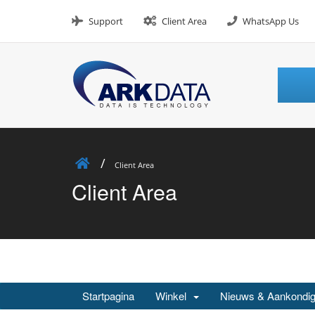
Skip
to
Support
Client Area
WhatsApp Us
content
Client Area
Client Area
Startpagina
Winkel
Nieuws & Aankondig