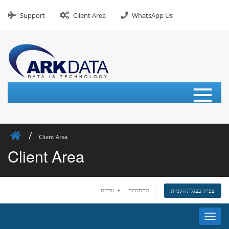
Skip
to
Support
Client Area
WhatsApp Us
content
≡
Client Area
Client Area
התחברות
עברית
צפייה בעגלת הקניות
פעלת
ניווט