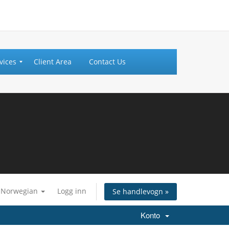
vices
Client Area
Contact Us
Norwegian
Logg inn
Se handlevogn »
Konto