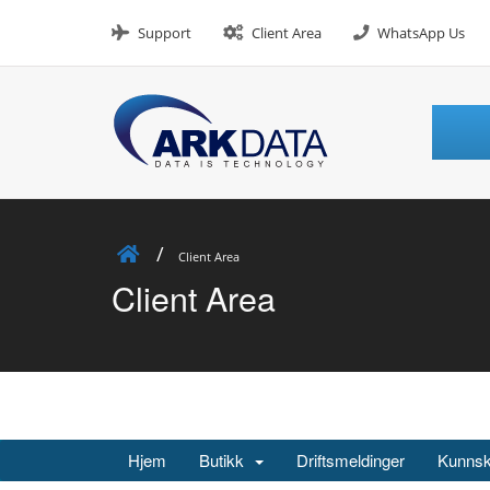
Skip
to
Support
Client Area
WhatsApp Us
content
Client Area
Client Area
Hjem
Butikk
Driftsmeldinger
Kunns