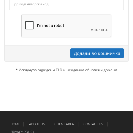
Додади во кошничка
* Исклучува одредени TLD и неодамна обновени домени
HOME
ABOUT US
CLIENT AREA
CONTACT US
PRIVACY POLICY