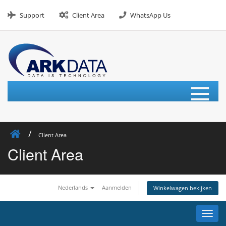
Skip
to
Support
Client Area
WhatsApp Us
content
≡
Client Area
Client Area
Nederlands
Aanmelden
Winkelwagen bekijken
Navig
in-/u