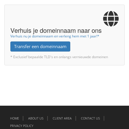
Verhuis je domeinnaam naar ons
Verhuis nu je domeinnaam en verleng hem met 1 jaar!*
Transfer een domeinnaam
* Exclusief bepaalde TLD's en onlangs vernieuwde domeinen
HOME
ABOUT US
CLIENT AREA
CONTACT US
PRIVACY POLICY